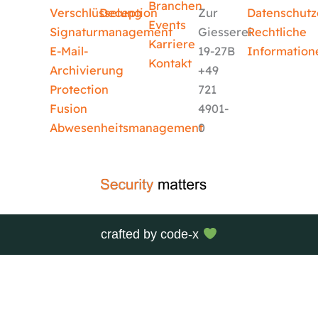
Branchen
Verschlüsselung
Deception
Zur
Datenschutz
Events
Signaturmanagement
Giesserei
Rechtliche
Karriere
E-Mail-
19-27B
Information
Kontakt
Archivierung
+49
Protection
721
Fusion
4901-
Abwesenheitsmanagement
0
crafted by
code-x