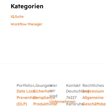
Kategorien
iQ.Suite
Workflow Manager
Portfolio
Lösungen
Wer
Kontakt
Rechtliches
wir
Data Loss
Sicherheit
Deutschland
Impressum
sind
Prevention
Compliance
76227
Allgemeine
Unternehmen
(DLP)
Produktivität
Karlsruhe
Geschäftsb