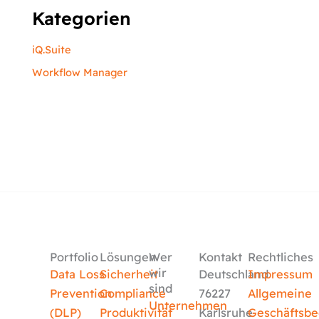
Kategorien
iQ.Suite
Workflow Manager
Portfolio
Lösungen
Wer
Kontakt
Rechtliches
wir
Data Loss
Sicherheit
Deutschland
Impressum
sind
Prevention
Compliance
76227
Allgemeine
Unternehmen
(DLP)
Produktivität
Karlsruhe
Geschäftsb