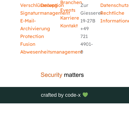
Branchen
Verschlüsselung
Deception
Zur
Datenschutz
Events
Signaturmanagement
Giesserei
Rechtliche
Karriere
E-Mail-
19-27B
Information
Kontakt
Archivierung
+49
Protection
721
Fusion
4901-
Abwesenheitsmanagement
0
crafted by
code-x