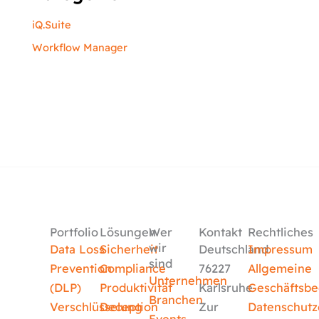
iQ.Suite
Workflow Manager
Portfolio
Lösungen
Wer
Kontakt
Rechtliches
wir
Data Loss
Sicherheit
Deutschland
Impressum
sind
Prevention
Compliance
76227
Allgemeine
Unternehmen
(DLP)
Produktivität
Karlsruhe
Geschäftsb
Branchen
Verschlüsselung
Deception
Zur
Datenschutz