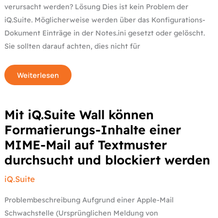
verursacht werden? Lösung Dies ist kein Problem der
iQ.Suite. Möglicherweise werden über das Konfigurations-
Dokument Einträge in der Notes.ini gesetzt oder gelöscht.
Sie sollten darauf achten, dies nicht für
Weiterlesen
Mit
Mit iQ.Suite Wall können
iQ.Suite
Wall
Formatierungs-Inhalte einer
können
Formatierungs-
MIME-Mail auf Textmuster
Inhalte
einer
durchsucht und blockiert werden
MIME-
Mail
auf
Textmuster
iQ.Suite
durchsucht
und
blockiert
Problembeschreibung Aufgrund einer Apple-Mail
werden
Schwachstelle (Ursprünglichen Meldung von