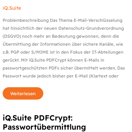
Mit
iQ.Suite
iQ.Suite
PDFCrypt
kein
Problem
Problembeschreibung Das Thema E-Mail-Verschlüsselung
hat hinsichtlich der neuen Datenschutz-Grundverordnung
(DSGVO) noch mehr an Bedeutung gewonnen, denn die
Übermittlung der Informationen über sichere Kanäle, wie
z.B. PGP oder S/MIME ist in den Fokus der IT-Abteilungen
gerückt. Mit iQ.Suite PDFCrypt können E-Mails in
passwortgeschützten PDFs sicher übermittelt werden. Das
Passwort wurde jedoch bisher per E-Mail (Klartext oder
Weiterlesen
iQ.Suite
iQ.Suite PDFCrypt:
PDFCrypt:
Passwortübermittlung
Passwortübermittlung