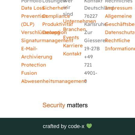
Portfolio
Lösungen
Wer
Kontakt
Rechtliches
wir
Data Loss
Sicherheit
Deutschland
Impressum
sind
Prevention
Compliance
76227
Allgemeine
Unternehmen
(DLP)
Produktivität
Karlsruhe
Geschäftsb
Branchen
Verschlüsselung
Deception
Zur
Datenschutz
Events
Signaturmanagement
Giesserei
Rechtliche
Karriere
E-Mail-
19-27B
Information
Kontakt
Archivierung
+49
Protection
721
Fusion
4901-
Abwesenheitsmanagement
0
crafted by
code-x