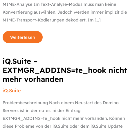
MIME-Analyse Im Text-Analyse-Modus muss man keine
Konvertierung auswählen. Jedoch werden immer implizit die
MIME-Transport-Kodierungen dekodiert. Im […]
Weiterlesen
iQ.Suite
iQ.Suite –
–
EXTMGR_ADDINS=te_hook
EXTMGR_ADDINS=te_hook nicht
nicht
mehr
mehr vorhanden
vorhanden
iQ.Suite
Problembeschreibung Nach einem Neustart des Domino
Servers ist in der notes.ini der Eintrag
EXTMGR_ADDINS=te_hook nicht mehr vorhanden. Können
diese Probleme von der iQ.Suite oder dem iQ.Suite Update