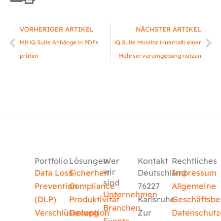
Zurück
Nä
VORHERIGER ARTIKEL
NÄCHSTER ARTIKEL
Mit iQ.Suite Anhänge in PDFs
iQ.Suite Monitor innerhalb einer
prüfen
Mehrserverumgebung nutzen
Portfolio
Lösungen
Wer
Kontakt
Rechtliches
wir
Data Loss
Sicherheit
Deutschland
Impressum
sind
Prevention
Compliance
76227
Allgemeine
Unternehmen
(DLP)
Produktivität
Karlsruhe
Geschäftsb
Branchen
Verschlüsselung
Deception
Zur
Datenschutz