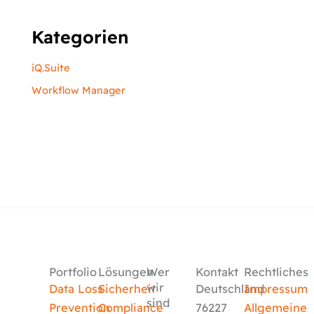
Kategorien
iQ.Suite
Workflow Manager
Portfolio
Lösungen
Wer
Kontakt
Rechtliches
wir
Data Loss
Sicherheit
Deutschland
Impressum
sind
Prevention
Compliance
76227
Allgemeine