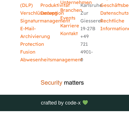
Unternehmen
(DLP)
Produktivität
Karlsruhe
Geschäftsb
Branchen
Verschlüsselung
Deception
Zur
Datenschutz
Events
Signaturmanagement
Giesserei
Rechtliche
Karriere
E-Mail-
19-27B
Information
Kontakt
Archivierung
+49
Protection
721
Fusion
4901-
Abwesenheitsmanagement
0
crafted by
code-x