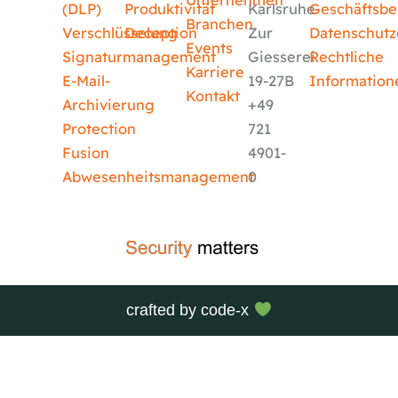
Unternehmen
(DLP)
Produktivität
Karlsruhe
Geschäftsb
Branchen
Verschlüsselung
Deception
Zur
Datenschutz
Events
Signaturmanagement
Giesserei
Rechtliche
Karriere
E-Mail-
19-27B
Information
Kontakt
Archivierung
+49
Protection
721
Fusion
4901-
Abwesenheitsmanagement
0
crafted by
code-x