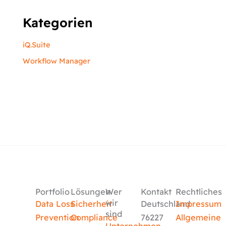
Kategorien
iQ.Suite
Workflow Manager
Portfolio
Lösungen
Wer
Kontakt
Rechtliches
wir
Data Loss
Sicherheit
Deutschland
Impressum
sind
Prevention
Compliance
76227
Allgemeine